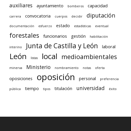
auxiliares
ayuntamiento
capacidad
bomberos
diputación
convocatoria
carrera
cuerpos
decidir
estado
documentación
esfuerzo
estadísticas
eventual
forestales
funcionarios
gestión
habilitación
Junta de Castilla y León
laboral
interino
León
local
medioambientales
listas
Ministerio
minerva
nombramiento
notas
oferta
oposición
oposiciones
personal
preferencia
universidad
tiempo
titulación
pública
tipos
éxito