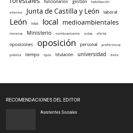
forestales
funcionarios
gestión
habilitación
Junta de Castilla y León
laboral
interino
León
local
medioambientales
listas
Ministerio
minerva
nombramiento
notas
oferta
oposición
oposiciones
personal
preferencia
universidad
tiempo
titulación
pública
tipos
éxito
RECOMENDACIONES DEL EDITOR
Asistentes Sociales