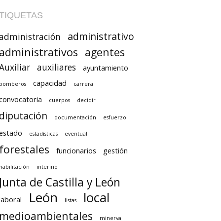
TIQUETAS
administrativo
administración
administrativos
agentes
Auxiliar
auxiliares
ayuntamiento
capacidad
bomberos
carrera
convocatoria
cuerpos
decidir
diputación
documentación
esfuerzo
estado
estadísticas
eventual
forestales
funcionarios
gestión
habilitación
interino
Junta de Castilla y León
León
local
laboral
listas
medioambientales
minerva