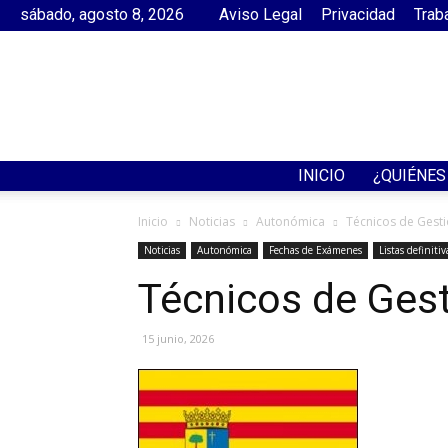
sábado, agosto 8, 2026
Aviso Legal
Privacidad
Trab
INICIO
¿QUIÉNE
Inicio
Noticias
Autonómica
Técnicos de Gest
Noticias
Autonómica
Fechas de Exámenes
Listas definitiv
Técnicos de Gest
15 junio, 2026