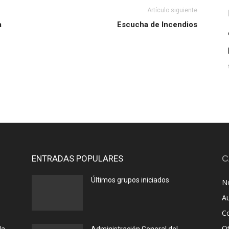
Artículo siguiente
a
Escucha de Incendios
ENTRADAS POPULARES
C
Últimos grupos iniciados
No
A
C
O