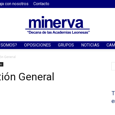
aja con nosotros
Contacto
S SOMOS?
OPOSICIONES
GRUPOS
NOTICIAS
CAM
Academia
ión General
as
ión General
Minerva
T
e