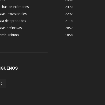
echas de Exámenes
2470
stas Provisionales
2292
sta de aprobados
2118
stas definitivas
2057
omb Tribunal
1854
ÍGUENOS