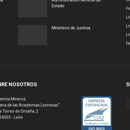
la
Administración General del
Estado
F
Li
Li
Ministerio de Justicia
Li
N
BRE NOSOTROS
S
emia Minerva
ana de las Academias Leonesas"
a Torres de Omaña, 2
 24003 - León