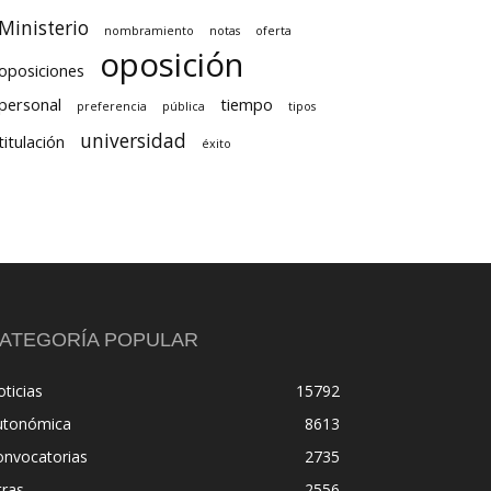
Ministerio
nombramiento
notas
oferta
oposición
oposiciones
personal
tiempo
preferencia
pública
tipos
universidad
titulación
éxito
ATEGORÍA POPULAR
ticias
15792
utonómica
8613
onvocatorias
2735
tras
2556