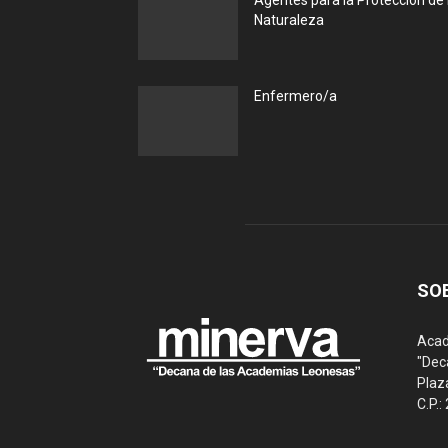
Agentes para la Protección de 
Naturaleza
Enfermero/a
SO
Acad
"Dec
Plaz
C.P.: