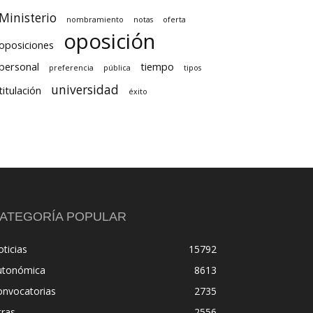
Ministerio
nombramiento
notas
oferta
oposición
oposiciones
personal
tiempo
preferencia
pública
tipos
universidad
titulación
éxito
ATEGORÍA POPULAR
ticias
15792
utonómica
8613
onvocatorias
2735
tras
2556