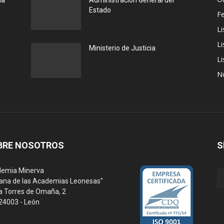
la
Administración General del
Estado
F
Li
Li
Ministerio de Justicia
Li
N
BRE NOSOTROS
S
emia Minerva
ana de las Academias Leonesas"
a Torres de Omaña, 2
 24003 - León