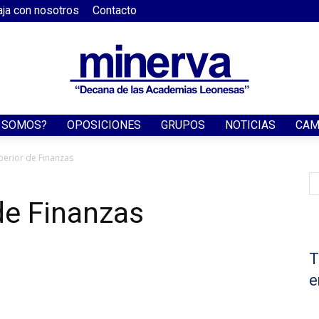
aja con nosotros
Contacto
S SOMOS?
OPOSICIONES
GRUPOS
NOTICIAS
CAM
Academia
perior de Finanzas
de Finanzas
Minerva
T
e