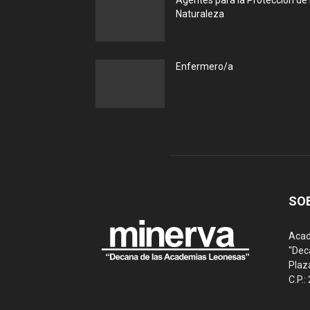
Agentes para la Protección de 
Naturaleza
Enfermero/a
SO
Acad
"Dec
Plaz
C.P.: