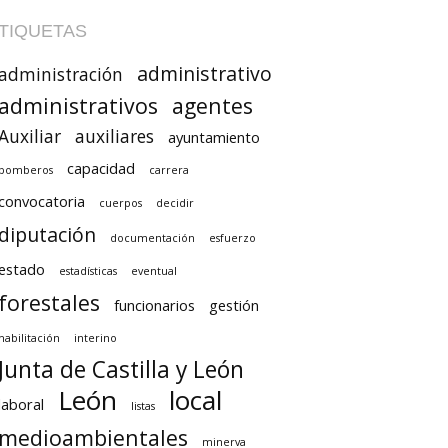
TIQUETAS
administrativo
administración
administrativos
agentes
Auxiliar
auxiliares
ayuntamiento
capacidad
bomberos
carrera
convocatoria
cuerpos
decidir
diputación
documentación
esfuerzo
estado
estadísticas
eventual
forestales
funcionarios
gestión
habilitación
interino
Junta de Castilla y León
León
local
laboral
listas
medioambientales
minerva