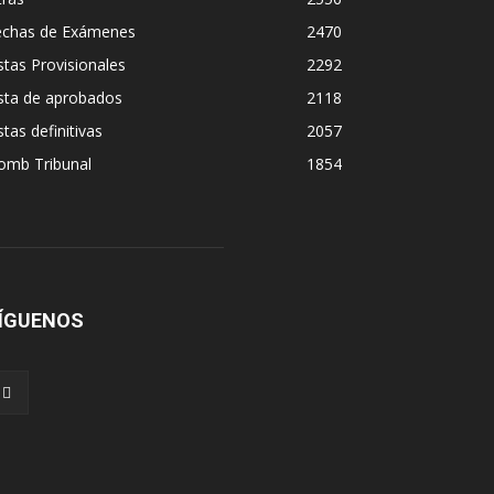
echas de Exámenes
2470
stas Provisionales
2292
sta de aprobados
2118
stas definitivas
2057
omb Tribunal
1854
ÍGUENOS