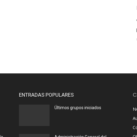
ENTRADAS POPULARES
C
Últimos grupos iniciados
No
A
C
O