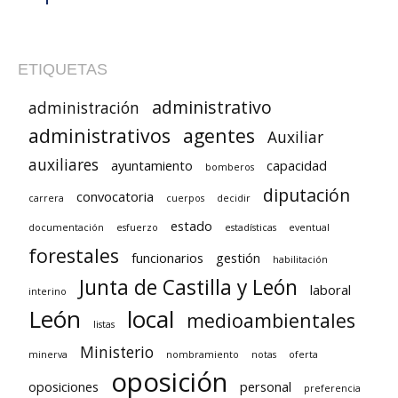
ETIQUETAS
administrativo
administración
administrativos
agentes
Auxiliar
auxiliares
ayuntamiento
capacidad
bomberos
diputación
convocatoria
carrera
cuerpos
decidir
estado
documentación
esfuerzo
estadísticas
eventual
forestales
funcionarios
gestión
habilitación
Junta de Castilla y León
laboral
interino
León
local
medioambientales
listas
Ministerio
minerva
nombramiento
notas
oferta
oposición
oposiciones
personal
preferencia