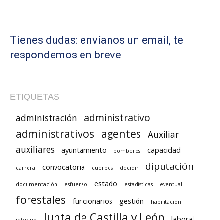
Tienes dudas: envíanos un email, te
respondemos en breve
ETIQUETAS
administrativo
administración
administrativos
agentes
Auxiliar
auxiliares
ayuntamiento
capacidad
bomberos
diputación
convocatoria
carrera
cuerpos
decidir
estado
documentación
esfuerzo
estadísticas
eventual
forestales
funcionarios
gestión
habilitación
Junta de Castilla y León
laboral
interino