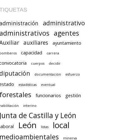
TIQUETAS
administrativo
administración
administrativos
agentes
Auxiliar
auxiliares
ayuntamiento
capacidad
bomberos
carrera
convocatoria
cuerpos
decidir
diputación
documentación
esfuerzo
estado
estadísticas
eventual
forestales
funcionarios
gestión
habilitación
interino
Junta de Castilla y León
León
local
laboral
listas
medioambientales
minerva