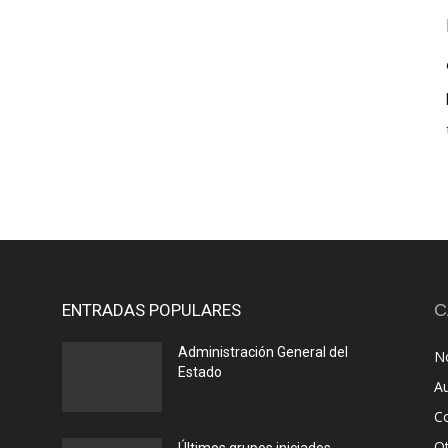
ENTRADAS POPULARES
C
Administración General del
No
Estado
A
C
O