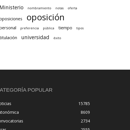
Ministerio
nombramiento
notas
oferta
oposición
oposiciones
personal
tiempo
preferencia
pública
tipos
universidad
titulación
éxito
ATEGORÍA POPULAR
ticias
15785
utonómica
8609
onvocatorias
2734
tras
2555