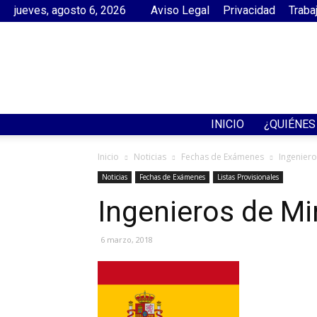
jueves, agosto 6, 2026
Aviso Legal
Privacidad
Traba
INICIO
¿QUIÉNE
Inicio
Noticias
Fechas de Exámenes
Ingeniero
Noticias
Fechas de Exámenes
Listas Provisionales
Ingenieros de Mi
6 marzo, 2018