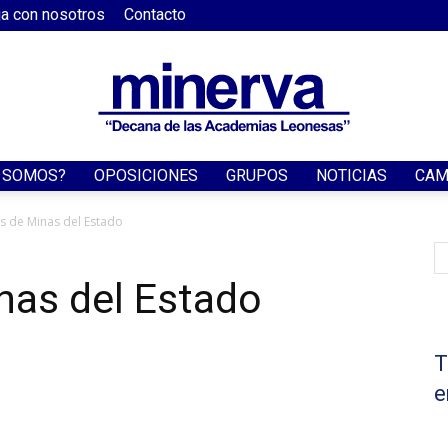
ja con nosotros
Contacto
S SOMOS?
OPOSICIONES
GRUPOS
NOTICIAS
CAM
Academia
s de Minas del Estado
nas del Estado
Minerva
T
e