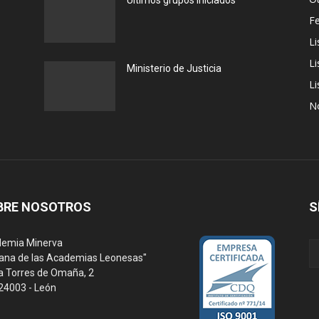
Últimos grupos iniciados
F
Li
Li
Ministerio de Justicia
Li
N
BRE NOSOTROS
S
emia Minerva
ana de las Academias Leonesas"
a Torres de Omaña, 2
 24003 - León