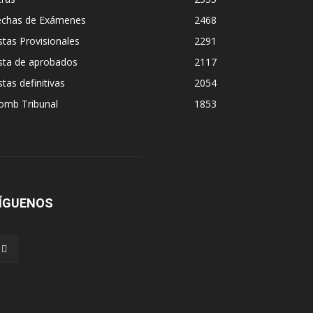
echas de Exámenes
2468
stas Provisionales
2291
sta de aprobados
2117
stas definitivas
2054
omb Tribunal
1853
ÍGUENOS