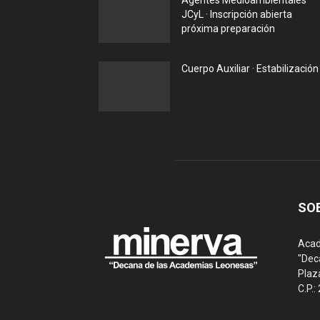
Agentes Medioambientales
JCyL · Inscripción abierta
próxima preparación
Cuerpo Auxiliar · Estabilización
SO
Acad
"Dec
Plaz
C.P.: