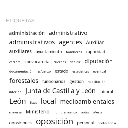
ETIQUETAS
administrativo
administración
administrativos
agentes
Auxiliar
auxiliares
ayuntamiento
capacidad
bomberos
diputación
convocatoria
carrera
cuerpos
decidir
estado
documentación
esfuerzo
estadísticas
eventual
forestales
funcionarios
gestión
habilitación
Junta de Castilla y León
laboral
interino
León
local
medioambientales
listas
Ministerio
minerva
nombramiento
notas
oferta
oposición
oposiciones
personal
preferencia