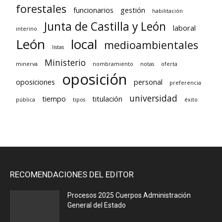
forestales
funcionarios
gestión
habilitación
Junta de Castilla y León
laboral
interino
León
local
medioambientales
listas
Ministerio
minerva
nombramiento
notas
oferta
oposición
oposiciones
personal
preferencia
universidad
tiempo
titulación
pública
tipos
éxito
RECOMENDACIONES DEL EDITOR
Procesos 2025 Cuerpos Administración
General del Estado