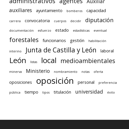
administrativos
agentes
Auxiliar
auxiliares
ayuntamiento
capacidad
bomberos
diputación
convocatoria
carrera
cuerpos
decidir
estado
documentación
esfuerzo
estadísticas
eventual
forestales
funcionarios
gestión
habilitación
Junta de Castilla y León
laboral
interino
León
local
medioambientales
listas
Ministerio
minerva
nombramiento
notas
oferta
oposición
oposiciones
personal
preferencia
universidad
tiempo
titulación
pública
tipos
éxito