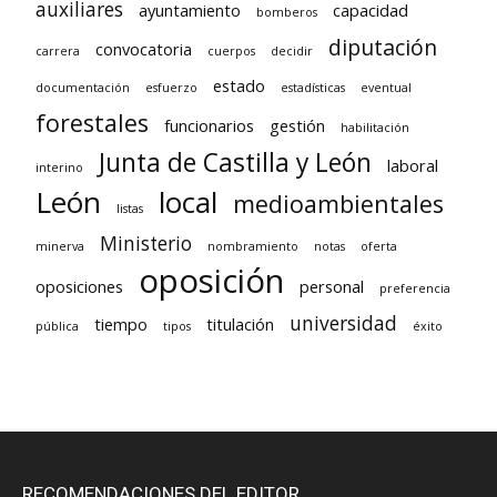
auxiliares
ayuntamiento
capacidad
bomberos
diputación
convocatoria
carrera
cuerpos
decidir
estado
documentación
esfuerzo
estadísticas
eventual
forestales
funcionarios
gestión
habilitación
Junta de Castilla y León
laboral
interino
León
local
medioambientales
listas
Ministerio
minerva
nombramiento
notas
oferta
oposición
oposiciones
personal
preferencia
universidad
tiempo
titulación
pública
tipos
éxito
RECOMENDACIONES DEL EDITOR