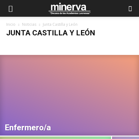
Inicio
Noticias
Junta Castilla y León
JUNTA CASTILLA Y LEÓN
Adjudicación destino
Autonómica
Bolsas
Convocatorias
Corrección de errores
Destinos
Distribución por aulas
Elección de destino
Fechas de Exámenes
Junta Castilla y León
Lista de aprobados
Listas definitivas
Listas Provisionales
Local
Modificaciones
Nacional
Nomb Tribunal
Nombramiento
Oferta de plazas
Oferta Empleo Público
Otras
Plantillas
Presentación doc
Promoción interna
Publicación de notas
SACyL
Sanidad
Sedes de examen
Enfermero/a