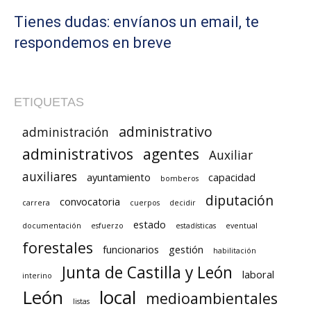
Tienes dudas: envíanos un email, te
respondemos en breve
ETIQUETAS
administrativo
administración
administrativos
agentes
Auxiliar
auxiliares
ayuntamiento
capacidad
bomberos
diputación
convocatoria
carrera
cuerpos
decidir
estado
documentación
esfuerzo
estadísticas
eventual
forestales
funcionarios
gestión
habilitación
Junta de Castilla y León
laboral
interino
León
local
medioambientales
listas