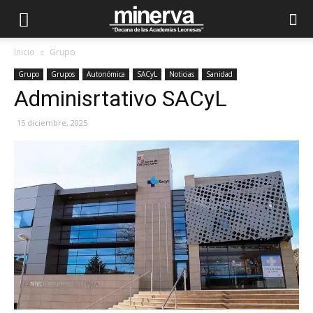
Inicio
Grupo
Grupo
Grupos
Autonómica
SACyL
Noticias
Sanidad
Adminisrtativo SACyL
15 diciembre, 2025