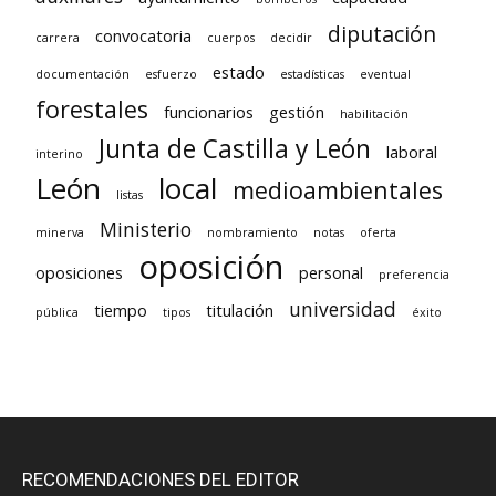
diputación
convocatoria
carrera
cuerpos
decidir
estado
documentación
esfuerzo
estadísticas
eventual
forestales
funcionarios
gestión
habilitación
Junta de Castilla y León
laboral
interino
León
local
medioambientales
listas
Ministerio
minerva
nombramiento
notas
oferta
oposición
oposiciones
personal
preferencia
universidad
tiempo
titulación
pública
tipos
éxito
RECOMENDACIONES DEL EDITOR