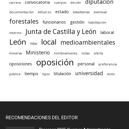
diputación
convocatoria
carrera
cuerpos
decidir
estado
documentación
esfuerzo
estadísticas
eventual
forestales
funcionarios
gestión
habilitación
Junta de Castilla y León
laboral
interino
León
local
medioambientales
listas
Ministerio
minerva
nombramiento
notas
oferta
oposición
oposiciones
personal
preferencia
universidad
tiempo
titulación
pública
tipos
éxito
RECOMENDACIONES DEL EDITOR