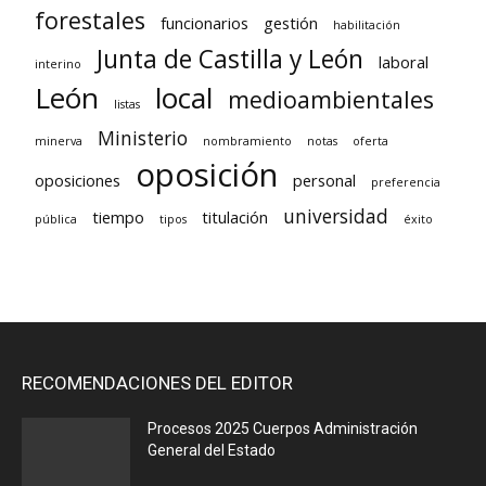
forestales
funcionarios
gestión
habilitación
Junta de Castilla y León
laboral
interino
León
local
medioambientales
listas
Ministerio
minerva
nombramiento
notas
oferta
oposición
oposiciones
personal
preferencia
universidad
tiempo
titulación
pública
tipos
éxito
RECOMENDACIONES DEL EDITOR
Procesos 2025 Cuerpos Administración
General del Estado