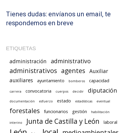
Tienes dudas: envíanos un email, te
respondemos en breve
ETIQUETAS
administrativo
administración
administrativos
agentes
Auxiliar
auxiliares
ayuntamiento
capacidad
bomberos
diputación
convocatoria
carrera
cuerpos
decidir
estado
documentación
esfuerzo
estadísticas
eventual
forestales
funcionarios
gestión
habilitación
Junta de Castilla y León
laboral
interino
León
local
medioambientales