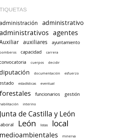
TIQUETAS
administrativo
administración
administrativos
agentes
Auxiliar
auxiliares
ayuntamiento
capacidad
bomberos
carrera
convocatoria
cuerpos
decidir
diputación
documentación
esfuerzo
estado
estadísticas
eventual
forestales
funcionarios
gestión
habilitación
interino
Junta de Castilla y León
León
local
laboral
listas
medioambientales
minerva