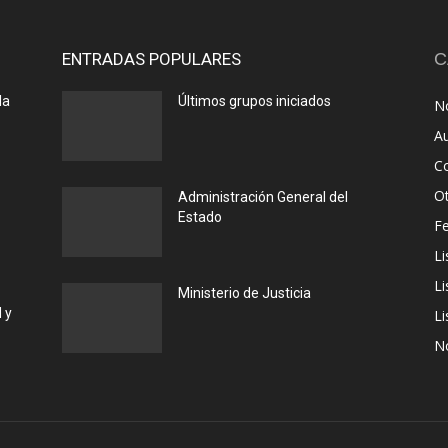
ENTRADAS POPULARES
C
la
Últimos grupos iniciados
No
A
C
O
Administración General del
Estado
F
Li
Li
Ministerio de Justicia
 y
Li
N