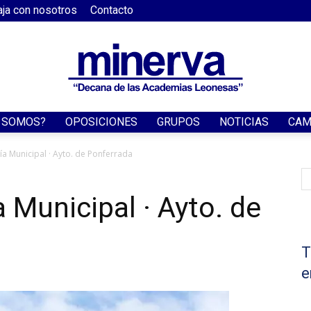
aja con nosotros
Contacto
S SOMOS?
OPOSICIONES
GRUPOS
NOTICIAS
CAM
Academia
ía Municipal · Ayto. de Ponferrada
 Municipal · Ayto. de
Minerva
T
e