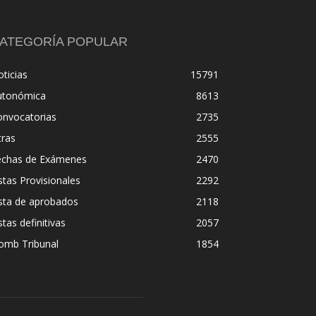
ATEGORÍA POPULAR
ticias
15791
utonómica
8613
onvocatorias
2735
tras
2555
echas de Exámenes
2470
stas Provisionales
2292
sta de aprobados
2118
stas definitivas
2057
omb Tribunal
1854