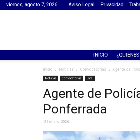
viernes, agosto 7, 2026
Aviso Legal
Privacidad
Trab
INICIO
¿QUIÉNE
Inicio
Noticias
Convocatorias
Agente de Polic
Noticias
Convocatorias
Local
Agente de Policía
Ponferrada
21 enero, 2026